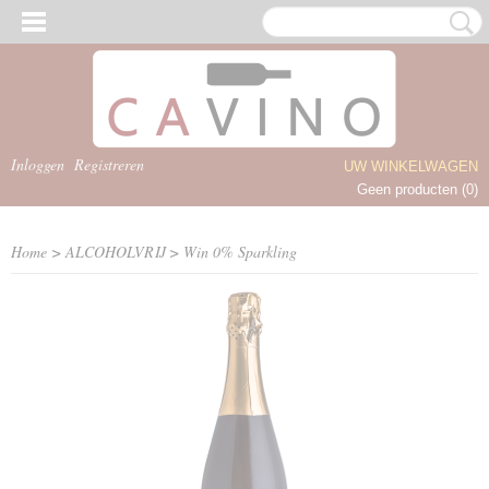
Inloggen
Registreren
UW WINKELWAGEN
Geen producten
(0)
Home
>
ALCOHOLVRIJ
>
Win 0% Sparkling