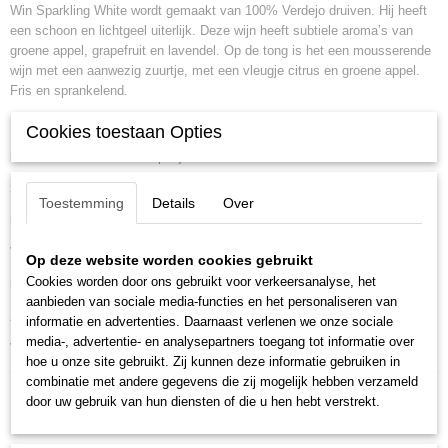
Win Sparkling White wordt gemaakt van 100% Verdejo druiven. Hij heeft
een schoon en lichtgeel uiterlijk. Deze wijn heeft subtiele aroma’s van
groene appel, grapefruit en lavendel. Op de tong is het een mousserende
wijn met een aanwezig zuurtje, met een vleugje citrus en groene appel.
Fris en sprankelend.
Specificaties
Cookies toestaan Opties
Land
Spanje
Streek
Valbuena de Duero
Toestemming
Details
Over
Druivensoort
Verdejo
Vinificatie
Inox vaten
Op deze website worden cookies gebruikt
Cookies worden door ons gebruikt voor verkeersanalyse, het
Lekker bij
Aperitief, Oesters, Zeevruchten
aanbieden van sociale media-functies en het personaliseren van
Afsluiting
Kurk
informatie en advertenties. Daarnaast verlenen we onze sociale
media-, advertentie- en analysepartners toegang tot informatie over
Volume
0,75l
hoe u onze site gebruikt. Zij kunnen deze informatie gebruiken in
combinatie met andere gegevens die zij mogelijk hebben verzameld
door uw gebruik van hun diensten of die u hen hebt verstrekt.