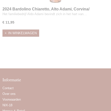
2024 Bardolino Chiaretto, Alto Adami, Corvina/
Rondinella/ Molinara
Het familiebedrijf Aldo Adami bevindt zich in het hart van…
€ 11,95
IN WINKELWAGEN
Informatie
Contact
Over ons
Voorwaarden
NIX-18
Horeca & Retail