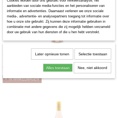
Cookies worden door ons gebruikt voor verkeersanalyse, het
aanbieden van sociale media-functies en het personaliseren van
informatie en advertenties. Daarnaast verlenen we onze sociale
media-, advertentie- en analysepartners toegang tot informatie over
hoe u onze site gebruikt. Zij kunnen deze informatie gebruiken in
combinatie met andere gegevens die zij mogelijk hebben verzameld
door uw gebruik van hun diensten of die u hen hebt verstrekt.
2024 Huufdveugel Rosé, Gamay/ Négrette/ Merlot/
Later opnieuw tonen
Selectie toestaan
Grenache Noir/ Cinsault
Een assemblage afkomstig van geselecteerde wijngaarden. Deze…
€ 8,68
Alles toestaan
Nee, niet akkoord
IN WINKELWAGEN