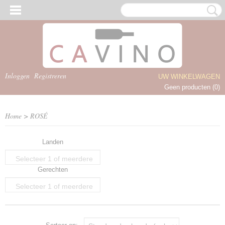
Inloggen
Registreren
UW WINKELWAGEN
Geen producten
(0)
Home
>
ROSÉ
Landen
Selecteer 1 of meerdere
Gerechten
opties
Selecteer 1 of meerdere
opties