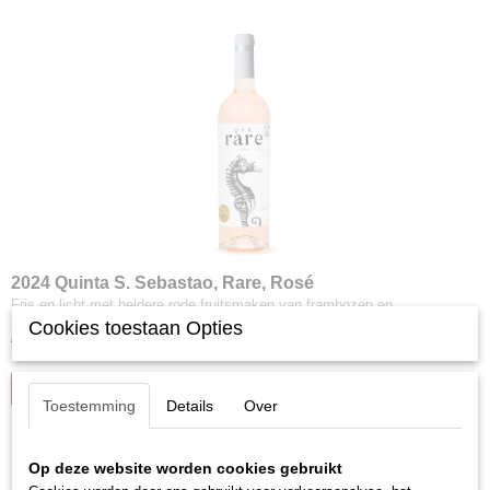
2024 Quinta S. Sebastao, Rare, Rosé
Fris en licht met heldere rode fruitsmaken van frambozen en…
Cookies toestaan Opties
€ 8,08
IN WINKELWAGEN
Toestemming
Details
Over
Op deze website worden cookies gebruikt