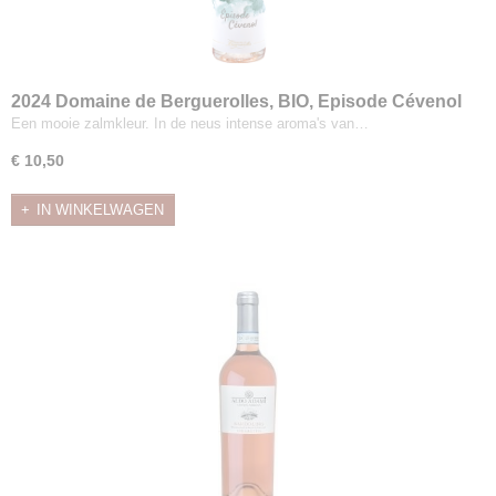
2024 Domaine de Berguerolles, BIO, Episode Cévenol
Rosé, IGP Cévennes
Een mooie zalmkleur. In de neus intense aroma's van…
€ 10,50
IN WINKELWAGEN