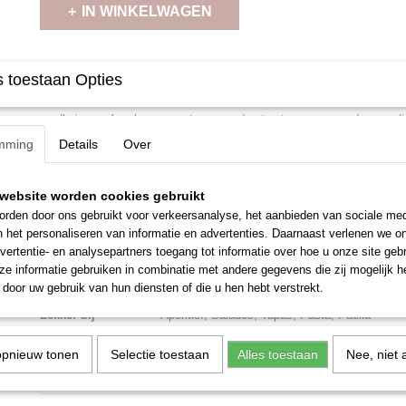
IN WINKELWAGEN
Omschrijving
 toestaan Opties
De kleur is heel licht zalm roze en helder. Deze rosé heeft intense aro
aardbeien en frambozen, met een goede structuur, zuurgraad en med
rosé laat een lange fruitige afdronk achter.
mming
Details
Over
Specificaties
website worden cookies gebruikt
Land
Spanje
rden door ons gebruikt voor verkeersanalyse, het aanbieden van sociale med
Streek
Rioja
n het personaliseren van informatie en advertenties. Daarnaast verlenen we o
vertentie- en analysepartners toegang tot informatie over hoe u onze site gebru
Druivensoort
Tempranillo
e informatie gebruiken in combinatie met andere gegevens die zij mogelijk 
Vinificatie
Inox vaten
door uw gebruik van hun diensten of die u hen hebt verstrekt.
Lekker bij
Aperitief, Salades, Tapas, Pasta, Paella
Afsluiting
Kurk
opnieuw tonen
Selectie toestaan
Alles toestaan
Nee, niet 
Volume
0,75l