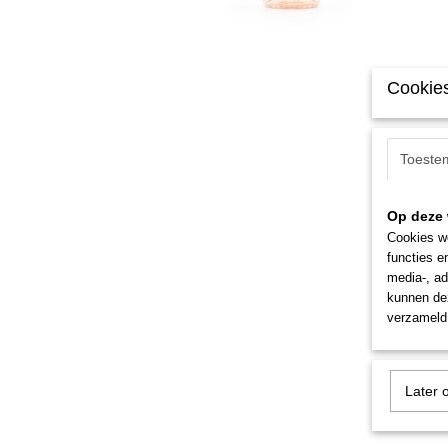
Cookies
Toeste
Op deze 
Cookies wo
functies e
media-, ad
kunnen dez
verzameld 
Later 