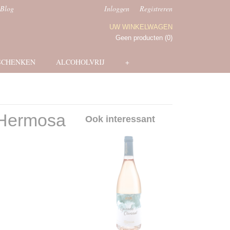
Blog
Inloggen
Registreren
UW WINKELWAGEN
Geen producten
(0)
SCHENKEN
ALCOHOLVRIJ
+
 Hermosa
Ook interessant