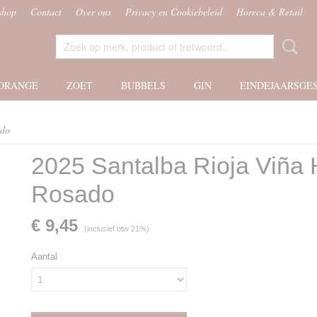
shop
Contact
Over ons
Privacy en Cookiebeleid
Horeca & Retail
ORANGE
ZOET
BUBBELS
GIN
EINDEJAARSGE
ado
2025 Santalba Rioja Viña
Rosado
€ 9,45
(inclusief btw 21%)
Aantal