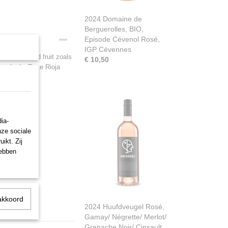
2024 Domaine de
Berguerolles, BIO,
Episode Cévenol Rosé,
IGP Cévennes
ma's van rood fruit zoals
€ 10,50
ium body. Deze Rioja
ia-
nze sociale
ikt. Zij
hebben
akkoord
2024 Huufdveugel Rosé,
Gamay/ Négrette/ Merlot/
Grenache Noir/ Cinsault