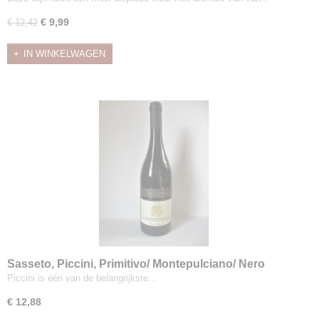
€ 9,99
€ 12,42
IN WINKELWAGEN
Sasseto, Piccini, Primitivo/ Montepulciano/ Nero
d'Avola/ Merlot
Piccini is één van de belangrijkste…
€ 12,88