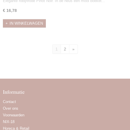
Elegante robijnrode Pinot Noir. In de neus een mooi boeket…
€ 16,78
IN WINKELWAGEN
1
2
»
Informatie
Contact
Over ons
Voorwaarden
NIX-18
Horeca & Retail