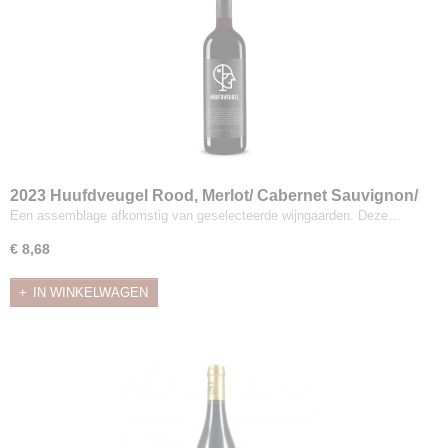
2023 Huufdveugel Rood, Merlot/ Cabernet Sauvignon/
Carignan/ Grenache Noir/ Syrah
Een assemblage afkomstig van geselecteerde wijngaarden. Deze…
€ 8,68
IN WINKELWAGEN