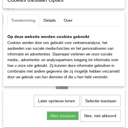
Cookies toestaan Opties
€ 9,75
Toestemming
Details
Over
IN WINKELWAGEN
Op deze website worden cookies gebruikt
Cookies worden door ons gebruikt voor verkeersanalyse, het
aanbieden van sociale media-functies en het personaliseren van
informatie en advertenties. Daarnaast verlenen we onze sociale
media-, advertentie- en analysepartners toegang tot informatie over
hoe u onze site gebruikt. Zij kunnen deze informatie gebruiken in
combinatie met andere gegevens die zij mogelijk hebben verzameld
door uw gebruik van hun diensten of die u hen hebt verstrekt.
Later opnieuw tonen
Selectie toestaan
2021 Quinta S. Sebastao, Forte, Touriga Nacional,
Tinto
Aroma's en smaken van zwart fruit in neus en mond. Makkelijk…
Alles toestaan
Nee, niet akkoord
€ 10,08