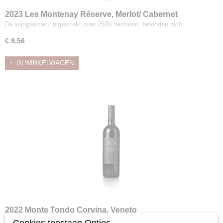
2023 Les Montenay Réserve, Merlot/ Cabernet
Sauvignon, IGP d'Oc
De wijngaarden, uigestrekt over 2500 hectaren, bevinden zich…
€ 9,56
IN WINKELWAGEN
2022 Monte Tondo Corvina, Veneto
Deze licht gekleurde rode wijn is een traditionele wijn uit…