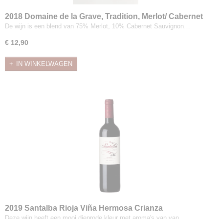
2018 Domaine de la Grave, Tradition, Merlot/ Cabernet
Sauvignon/ Cabernet Franc
De wijn is een blend van 75% Merlot, 10% Cabernet Sauvignon…
€ 12,90
IN WINKELWAGEN
2019 Santalba Rioja Viña Hermosa Crianza
Deze wijn heeft een mooi dieprode kleur met aroma's van van…