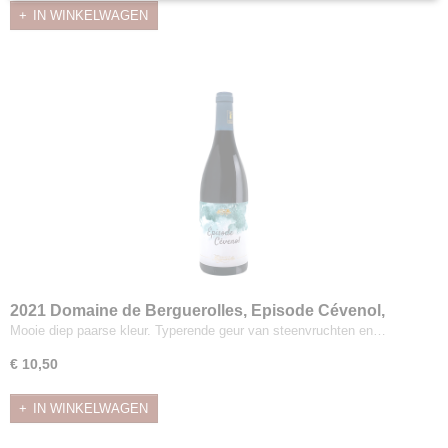
IN WINKELWAGEN
2021 Domaine de Berguerolles, Episode Cévenol,
Merlot/ Marselan, IGP Cévennes
Mooie diep paarse kleur. Typerende geur van steenvruchten en…
€ 10,50
IN WINKELWAGEN