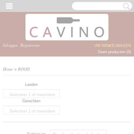
Inloggen
Registreren
UW WINKELWAGEN
Geen producten
(0)
Home
>
ROOD
Landen
Selecteer 1 of meerdere
Gerechten
opties
Selecteer 1 of meerdere
opties