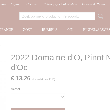
shop
Contact
Over ons
Privacy en Cookiebeleid
Horeca & Retail
ORANGE
ZOET
BUBBELS
GIN
EINDEJAARSGE
c
2022 Domaine d'O, Pinot N
d'Oc
€ 13,26
(inclusief btw 21%)
Aantal