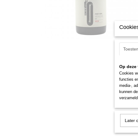
Cookies
Toeste
Op deze 
Cookies wo
functies e
media-, ad
kunnen dez
verzameld 
Later 