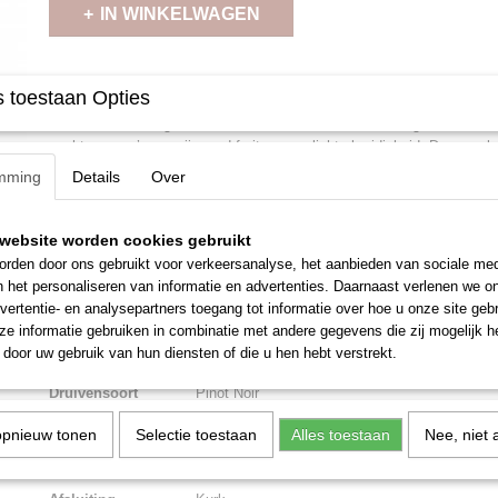
IN WINKELWAGEN
Omschrijving
 toestaan Opties
Domaine d’O slaagt erin om in dit warme klimaat een elegante Pinot 
zachte aroma’s van rijp rood fruit en een lichte kruidigheid. De smaak 
tannines met milde zuren en een heerlijke lange en frisse afdronk.
mming
Details
Over
De veelzijdigheid van deze Pinot Noir maakt maakt van deze wijn er e
Te drinken bij elke soort vlees dat in je opkomt: Lamsvlees, rundvlees
website worden cookies gebruikt
jou. Vergeet de kaas niet...
rden door ons gebruikt voor verkeersanalyse, het aanbieden van sociale med
Specificaties
n het personaliseren van informatie en advertenties. Daarnaast verlenen we o
vertentie- en analysepartners toegang tot informatie over hoe u onze site gebru
Land
Frankrijk
e informatie gebruiken in combinatie met andere gegevens die zij mogelijk 
door uw gebruik van hun diensten of die u hen hebt verstrekt.
Streek
Languedoc
Druivensoort
Pinot Noir
Vinificatie
Houtrijping
opnieuw tonen
Selectie toestaan
Alles toestaan
Nee, niet 
Lekker bij
Lamsvlees, Rundvlees, Wild