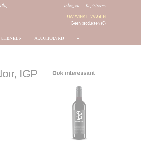
Blog
Inloggen
Registreren
UW WINKELWAGEN
Geen producten
(0)
SCHENKEN
ALCOHOLVRIJ
+
oir, IGP
Ook interessant