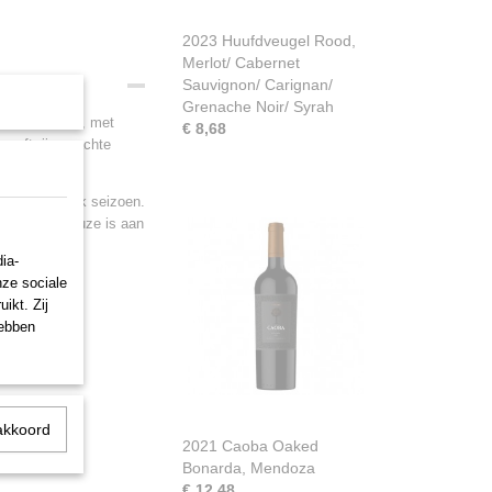
2023 Huufdveugel Rood,
Merlot/ Cabernet
Sauvignon/ Carignan/
Grenache Noir/ Syrah
Noir te maken, met
€ 8,68
geeft rijpe zachte
entje voor elk seizoen.
, wild, de keuze is aan
ia-
nze sociale
ikt. Zij
hebben
akkoord
2021 Caoba Oaked
Bonarda, Mendoza
€ 12,48