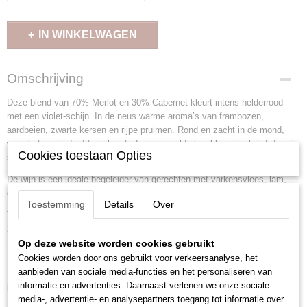
IN WINKELWAGEN
Omschrijving
Deze blend van 70% Merlot en 30% Cabernet kleurt intens helderrood
met een violet-schijn. In de neus warme aroma’s van frambozen,
aardbeien, zwarte kersen en rijpe pruimen. Rond en zacht in de mond,
waar het mooie fruit terugkeert, door een subtiele eiklagering krijgt de wijn
Cookies toestaan Opties
structuur en is deze mooi in balans.
De wijn is een ideale begeleider van gerechten met varkensvlees, lam,
gevogelte, pasta of een lekker kaasplankje.
Toestemming
Details
Over
Triple Twenty is een verwijzing naar wijnmaker Oliver Lemstra, die zijn
20ste verjaardag vierde tijdens de oogst en vervolgens voor het vinifiëren
20 eiken vaten selecteerde en 20% van de wijn laat rijpen op eiken vaten.
Op deze website worden cookies gebruikt
Cookies worden door ons gebruikt voor verkeersanalyse, het
Specificaties
aanbieden van sociale media-functies en het personaliseren van
informatie en advertenties. Daarnaast verlenen we onze sociale
Land
Frankrijk
media-, advertentie- en analysepartners toegang tot informatie over