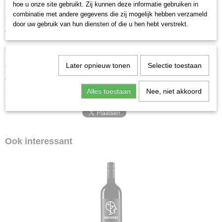
Streek
IGP d’Oc
hoe u onze site gebruikt. Zij kunnen deze informatie gebruiken in
combinatie met andere gegevens die zij mogelijk hebben verzameld
Druivensoort
Merlot, Cabernet Sauvignon
door uw gebruik van hun diensten of die u hen hebt verstrekt.
Vinificatie
Inox en eiken vaten
Lekker bij
Varkensvlees, Lam, Gevogelte, Pasta, Kazen
Afsluiting
Later opnieuw tonen
Kurk
Selectie toestaan
Volume
0,75l
Alles toestaan
Nee, niet akkoord
Ook interessant