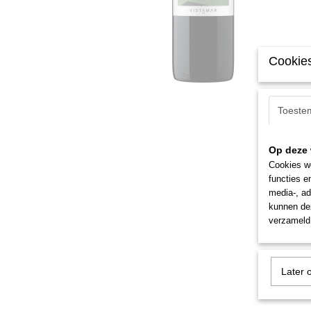
Cookies
Toeste
Op deze 
Cookies wo
functies e
media-, ad
kunnen dez
verzameld 
Later 