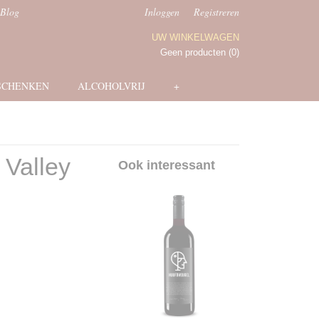
Blog
Inloggen
Registreren
UW WINKELWAGEN
Geen producten
(0)
SCHENKEN
ALCOHOLVRIJ
+
 Valley
Ook interessant