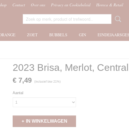
shop
Contact
Over ons
Privacy en Cookiebeleid
Horeca & Retail
ORANGE
ZOET
BUBBELS
GIN
EINDEJAARSGE
2023 Brisa, Merlot, Central
€ 7,49
(inclusief btw 21%)
Aantal
IN WINKELWAGEN