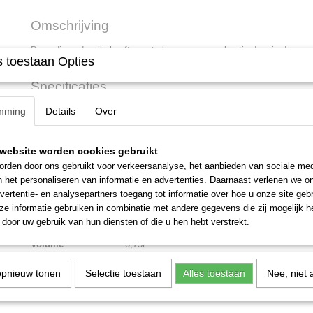
Omschrijving
Deze dieprode wijn heeft zwarte bessen en een beetje drop in de geur.
 toestaan Opties
jong fruit, soepele tannine en een aangename afdronk.
Specificaties
Land
Chili
mming
Details
Over
Streek
Central Valley
website worden cookies gebruikt
Druivensoort
Merlot
rden door ons gebruikt voor verkeersanalyse, het aanbieden van sociale med
Vinificatie
Inox vaten
n het personaliseren van informatie en advertenties. Daarnaast verlenen we o
vertentie- en analysepartners toegang tot informatie over hoe u onze site gebru
Lekker bij
Pasta’s, Pizza
e informatie gebruiken in combinatie met andere gegevens die zij mogelijk 
door uw gebruik van hun diensten of die u hen hebt verstrekt.
Afsluiting
Schroefdop
Volume
0,75l
opnieuw tonen
Selectie toestaan
Alles toestaan
Nee, niet 