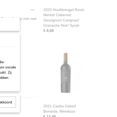
2023 Huufdveugel Rood,
Merlot/ Cabernet
 Een volle wijn met veel
Sauvignon/ Carignan/
Grenache Noir/ Syrah
€ 8,68
ia-
nze sociale
ikt. Zij
hebben
akkoord
2021 Caoba Oaked
Bonarda, Mendoza
€ 12,48