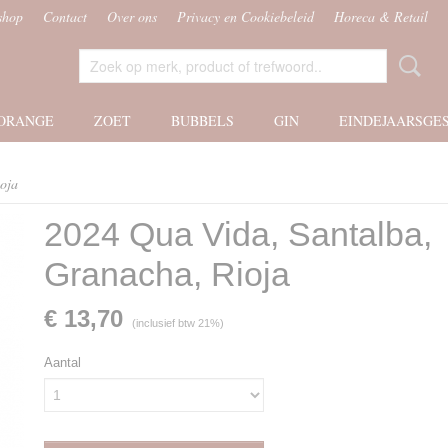
shop
Contact
Over ons
Privacy en Cookiebeleid
Horeca & Retail
ORANGE
ZOET
BUBBELS
GIN
EINDEJAARSGE
oja
2024 Qua Vida, Santalba,
Granacha, Rioja
€ 13,70
(inclusief btw 21%)
Aantal