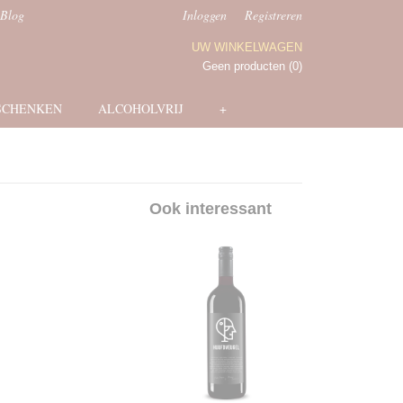
Blog
Inloggen
Registreren
UW WINKELWAGEN
Geen producten
(0)
SCHENKEN
ALCOHOLVRIJ
+
Ook interessant