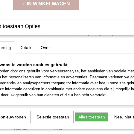
IN WINKELWAGEN
Omschrijving
 toestaan Opties
Que Vida of wat een leven is een lokale begroeting in Rioja tussen fam
is in de stijl van "Cosecheros" gemaakt zonder veroudering en wijnmak
betekent dat de wijn jong gedronken moet worden. Een heldere, frisse,
mming
Details
Over
Rode bessenaroma's met subtiele florale en kruidige aroma's.
Specificaties
website worden cookies gebruikt
rden door ons gebruikt voor verkeersanalyse, het aanbieden van sociale med
Land
Spanje
n het personaliseren van informatie en advertenties. Daarnaast verlenen we o
Streek
Rioja
vertentie- en analysepartners toegang tot informatie over hoe u onze site gebru
e informatie gebruiken in combinatie met andere gegevens die zij mogelijk 
Druivensoort
Granacha
door uw gebruik van hun diensten of die u hen hebt verstrekt.
Vinificatie
Inox
Lekker bij
Harde Kazen, Serranham en gegrild vlees
opnieuw tonen
Selectie toestaan
Alles toestaan
Nee, niet 
Afsluiting
Kurk
Volume
0,75l