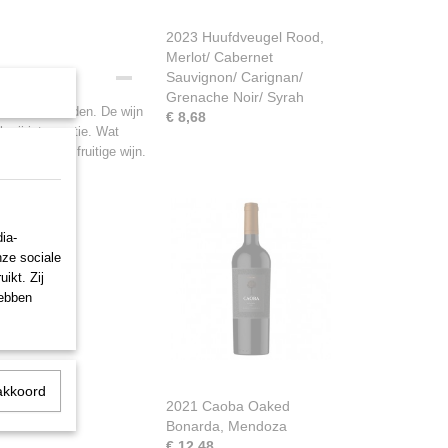
2023 Huufdveugel Rood,
Merlot/ Cabernet
Sauvignon/ Carignan/
Grenache Noir/ Syrah
ilie en vrienden. De wijn
€ 8,68
erij interventie. Wat
 smaakvolle fruitige wijn.
ia-
nze sociale
ikt. Zij
hebben
akkoord
2021 Caoba Oaked
Bonarda, Mendoza
€ 12,48