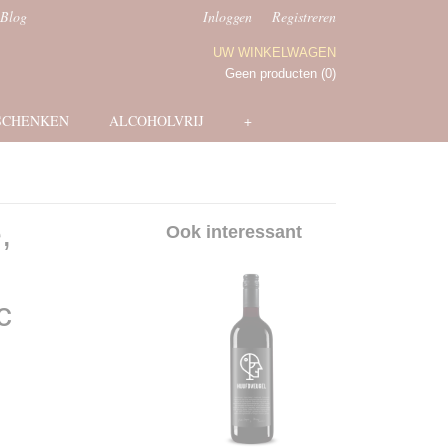
Blog
Inloggen
Registreren
UW WINKELWAGEN
Geen producten
(0)
SCHENKEN
ALCOHOLVRIJ
+
,
Ook interessant
c