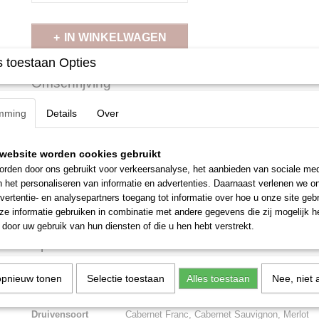
IN WINKELWAGEN
 toestaan Opties
Omschrijving
De wijn is een blend van 75% Merlot, 10% Cabernet Sauvignon en 1
mming
Details
Over
wijnstokken zijn tussen de 20 en 45 jaar oud en aangeplant op een on
kiezel/grind(graves) en zand. De druiven worden volledig met de hand
verschillende remontages(overhevelen) uit om zo een maximale kleurex
website worden cookies gebruikt
maceratie(weken van de druiven) duurt 5 weken onder constante contr
rden door ons gebruikt voor verkeersanalyse, het aanbieden van sociale med
Op eiken vaten gelagerd gedurende 12 maanden.Deze uitstekende wij
n het personaliseren van informatie en advertenties. Daarnaast verlenen we o
verschillende medailles gekregen en stond meerdere keren vermeld i
vertentie- en analysepartners toegang tot informatie over hoe u onze site gebru
is een typische Merlotwijn met laurier en terroirgeuren. Door 1 jaar op
e informatie gebruiken in combinatie met andere gegevens die zij mogelijk 
vormen de zuren en tannines in deze wijn een harmonieus evenwicht.
door uw gebruik van hun diensten of die u hen hebt verstrekt.
Specificaties
Land
Frankrijk
opnieuw tonen
Selectie toestaan
Alles toestaan
Nee, niet 
Streek
Bordeaux
Druivensoort
Cabernet Franc, Cabernet Sauvignon, Merlot