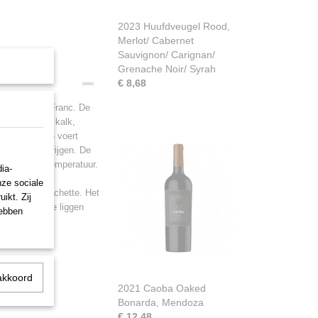
2023 Huufdveugel Rood,
Merlot/ Cabernet
Sauvignon/ Carignan/
Grenache Noir/ Syrah
€ 8,68
5% Cabernet Franc. De
dergrond van kalk,
 geplukt. Men voert
tractie te krijgen. De
ole van de temperatuur.
ia-
n heeft reeds
nze sociale
n de Guide Hachette. Het
ikt. Zij
 eiken vaten te liggen
hebben
akkoord
2021 Caoba Oaked
Bonarda, Mendoza
€ 12,48