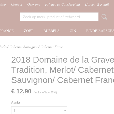
shop
Contact
Over ons
Privacy en Cookiebeleid
Horeca & Retail
ORANGE
ZOET
BUBBELS
GIN
EINDEJAARSGE
erlot/ Cabernet Sauvignon/ Cabernet Franc
2018 Domaine de la Grave
Tradition, Merlot/ Cabernet
Sauvignon/ Cabernet Fran
€ 12,90
(inclusief btw 21%)
Aantal